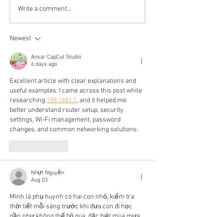
YOU ASKED, WE
WAREIKA HILL
Write a comment...
PRESSED IT!
RastaMonk Vibr
out now!
Newest
Ansar CapCut Studio
6 days ago
Excellent article with clear explanations and 
useful examples. I came across this post while 
researching 
198.168.l.1
, and it helped me 
better understand router setup, security 
settings, Wi-Fi management, password 
changes, and common networking solutions.
Like
Reply
Nhựt Nguyễn
Aug 03
Mình là phụ huynh có hai con nhỏ, kiểm tra 
thời tiết mỗi sáng trước khi đưa con đi học 
gần như không thể bỏ qua, đặc biệt mùa mưa. 