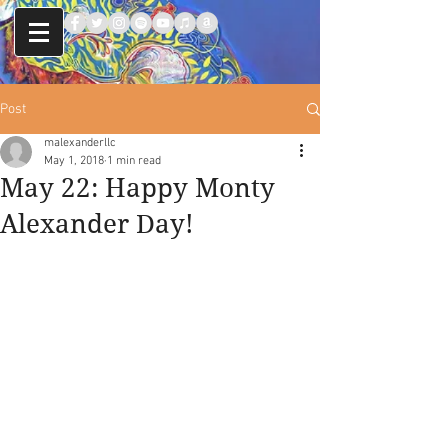
Post
malexanderllc
May 1, 2018
1 min read
May 22: Happy Monty
Alexander Day!