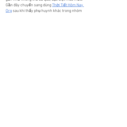
Gần đây chuyển sang dùng 
Thời Tiết Hôm Nay 
Org
 sau khi thấy phụ huynh khác trong nhóm 
lớp giới thiệu. Điều mình thích là trang hiển thị 
rõ khả năng mưa theo khung giờ buổi sáng, 
giúp quyết định nhanh có nên chuẩn bị áo mưa 
hay ô cho con,…
Show More
Like
Reply
top game
Jul 06
If you're looking for a lightweight browser 
game, 
eggy car
 is worth trying. I like how the 
challenge comes from controlling speed 
rather than racing fast.
Like
Reply
Will Smith